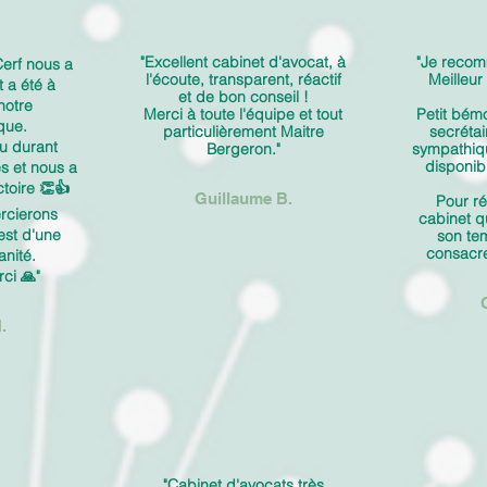
"Excellent cabinet d'avocat, à
"Je reco
erf nous a
l'écoute, transparent, réactif
Meilleur
 a été à
et de bon conseil !
notre
Merci à toute l'équipe et tout
Petit bémo
que.
particulièrement Maitre
secrétai
nu durant
Bergeron."
sympathi
disponibl
s et nous a
ctoire 👏👍
Guillaume B.
Pour ré
rcierons
cabinet q
 est d'une
son te
consacr
nité.
ci 🙏"
.
"Cabinet d'avocats très