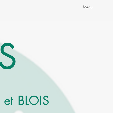
Menu
S
 et BLOIS