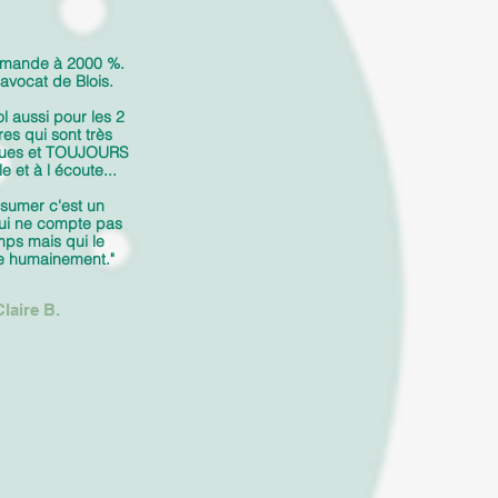
mmande à 2000 %.
 avocat de Blois.
l aussi pour les 2
res qui sont très
ques et TOUJOURS
e et à l écoute...
sumer c'est un
ui ne compte pas
mps mais qui le
e humainement."
Claire B.